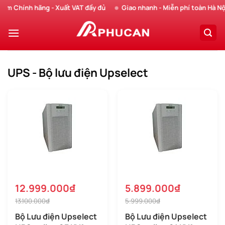
Chuyển
 Chính hãng - Xuất VAT đầy đủ
Giao nhanh - Miễn phí toàn Hà Nội
đến
nội
dung
UPS - Bộ lưu điện Upselect
12.999.000₫
5.899.000₫
13.100.000₫
5.999.000₫
Bộ Lưu điện Upselect
Bộ Lưu điện Upselect