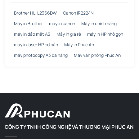
Brother HL-L2366DW
Canon iR2224N
Máy in Brother
máy in canon
Máy in chính hãng
máy in đảo mặt A3
Máy in giá rẻ
máy in HP nhỏ gọn
máy in laser HP cơ bản
Máy in Phúc An
máy photocopy A3 đa năng
Máy văn phòng Phúc An
CÔNG TY TNHH CÔNG NGHỆ VÀ THƯƠNG MẠI PHÚC AN