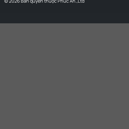
© 2026 Bản quyền thuộc Phúc An.,Ltd