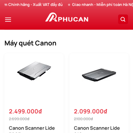
Chuyển
 Chính hãng - Xuất VAT đầy đủ
Giao nhanh - Miễn phí toàn Hà Nội
đến
nội
dung
Máy quét Canon
2.499.000₫
2.099.000₫
2.699.000₫
2.100.000₫
Canon Scanner Lide
Canon Scanner Lide