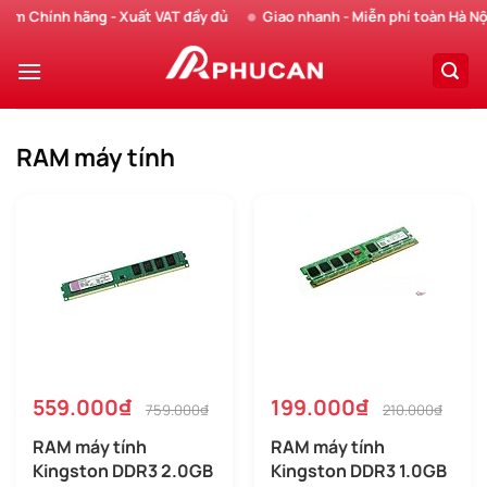
Chuyển
Chính hãng - Xuất VAT đầy đủ
Giao nhanh - Miễn phí toàn Hà Nội
đến
nội
dung
RAM máy tính
559.000₫
199.000₫
759.000₫
210.000₫
RAM máy tính
RAM máy tính
Kingston DDR3 2.0GB
Kingston DDR3 1.0GB