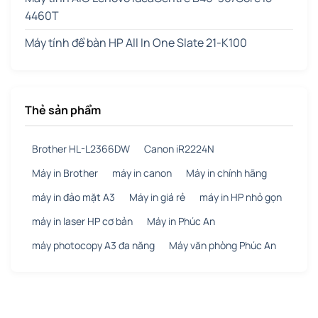
4460T
Máy tính để bàn HP All In One Slate 21-K100
Thẻ sản phẩm
Brother HL-L2366DW
Canon iR2224N
Máy in Brother
máy in canon
Máy in chính hãng
máy in đảo mặt A3
Máy in giá rẻ
máy in HP nhỏ gọn
máy in laser HP cơ bản
Máy in Phúc An
máy photocopy A3 đa năng
Máy văn phòng Phúc An