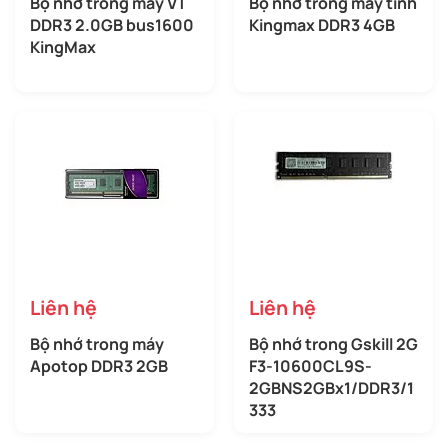
Bộ nhớ trong máy VT
Bộ nhớ trong máy tính
DDR3 2.0GB bus1600
Kingmax DDR3 4GB
KingMax
Liên hệ
Liên hệ
Bộ nhớ trong máy
Bộ nhớ trong Gskill 2G
Apotop DDR3 2GB
F3-10600CL9S-
2GBNS2GBx1/DDR3/1
333