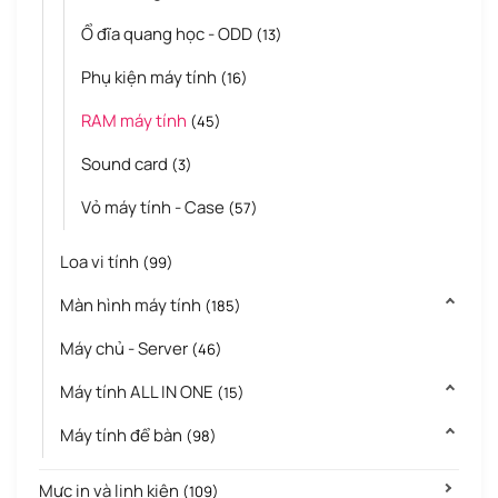
Ổ đĩa quang học - ODD
(13)
Phụ kiện máy tính
(16)
RAM máy tính
(45)
Sound card
(3)
Vỏ máy tính - Case
(57)
Loa vi tính
(99)
Màn hình máy tính
(185)
Máy chủ - Server
(46)
Máy tính ALL IN ONE
(15)
Máy tính để bàn
(98)
Mực in và linh kiện
(109)