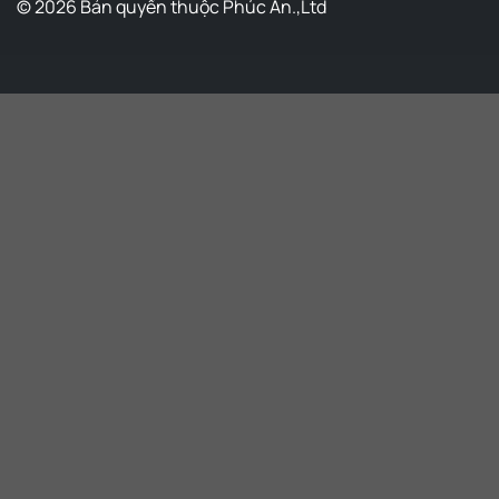
© 2026 Bản quyền thuộc Phúc An.,Ltd