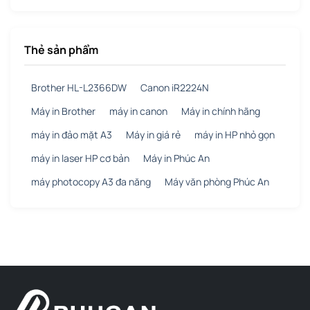
Thẻ sản phẩm
Brother HL-L2366DW
Canon iR2224N
Máy in Brother
máy in canon
Máy in chính hãng
máy in đảo mặt A3
Máy in giá rẻ
máy in HP nhỏ gọn
máy in laser HP cơ bản
Máy in Phúc An
máy photocopy A3 đa năng
Máy văn phòng Phúc An