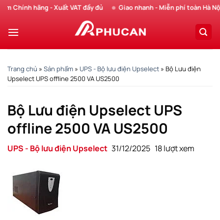
Chuyển
Chính hãng - Xuất VAT đầy đủ
Giao nhanh - Miễn phí toàn Hà Nội
đến
nội
dung
Trang chủ
»
Sản phẩm
»
UPS - Bộ lưu điện Upselect
»
Bộ Lưu điện
Upselect UPS offline 2500 VA US2500
Bộ Lưu điện Upselect UPS
offline 2500 VA US2500
UPS - Bộ lưu điện Upselect
31/12/2025
18 lượt xem