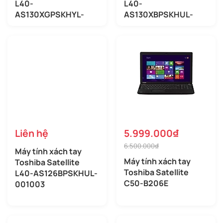
L40-
L40-
AS130XGPSKHYL-
AS130XBPSKHUL-
008003
00C003
Liên hệ
5.999.000₫
6.500.000₫
Máy tính xách tay
Máy tính xách tay
Toshiba Satellite
Toshiba Satellite
L40-AS126BPSKHUL-
C50-B206E
001003