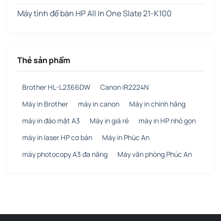
Máy tính để bàn HP All In One Slate 21-K100
Thẻ sản phẩm
Brother HL-L2366DW
Canon iR2224N
Máy in Brother
máy in canon
Máy in chính hãng
máy in đảo mặt A3
Máy in giá rẻ
máy in HP nhỏ gọn
máy in laser HP cơ bản
Máy in Phúc An
máy photocopy A3 đa năng
Máy văn phòng Phúc An