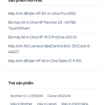
Sản phẩm mới nhất
Máy tính để bàn HP All-in-One Pro 4300
Bộ máy All in One HP Pavilion 23 -h078d
TouchSmart
Bộ máy All in One HP 19.5 ProOne 400 G1
Máy tính AIO Lenovo IdeaCentre B40-30/Core i5 –
4460T
Máy tính để bàn HP All In One Slate 21-K100
Thẻ sản phẩm
Brother HL-L2366DW
Canon iR2224N
Máy in Brother
máy in canon
Máy in chính hãng