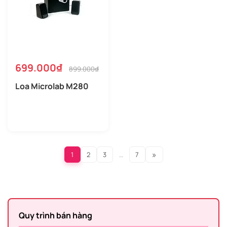
699.000₫
899.000₫
Loa Microlab M280
»
1
2
3
…
7
Quy trình bán hàng