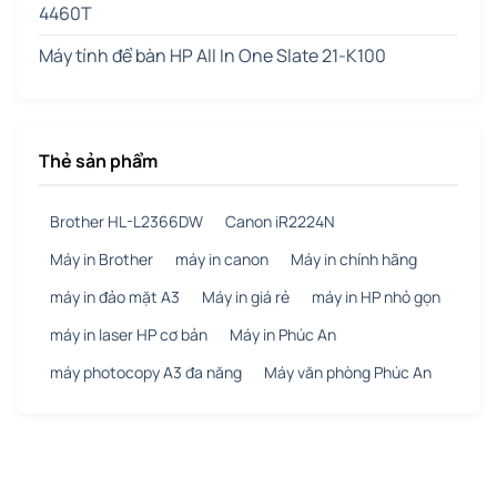
4460T
Máy tính để bàn HP All In One Slate 21-K100
Thẻ sản phẩm
Brother HL-L2366DW
Canon iR2224N
Máy in Brother
máy in canon
Máy in chính hãng
máy in đảo mặt A3
Máy in giá rẻ
máy in HP nhỏ gọn
máy in laser HP cơ bản
Máy in Phúc An
máy photocopy A3 đa năng
Máy văn phòng Phúc An