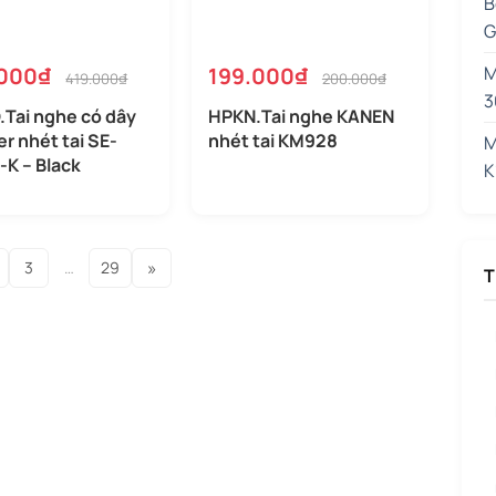
B
G
M
000₫
199.000₫
419.000₫
200.000₫
3
.Tai nghe có dây
HPKN.Tai nghe KANEN
r nhét tai SE-
nhét tai KM928
M
-K – Black
K
»
3
…
29
T