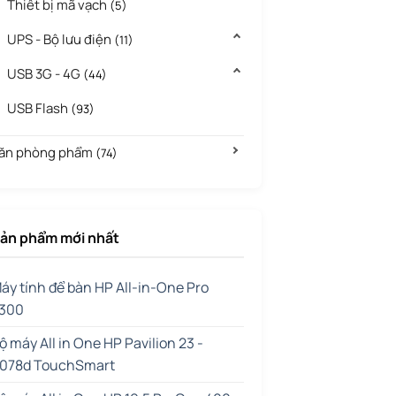
Thiết bị mã vạch
(5)
UPS - Bộ lưu điện
(11)
USB 3G - 4G
(44)
USB Flash
(93)
ăn phòng phẩm
(74)
ản phẩm mới nhất
áy tính để bàn HP All-in-One Pro
300
ộ máy All in One HP Pavilion 23 -
078d TouchSmart