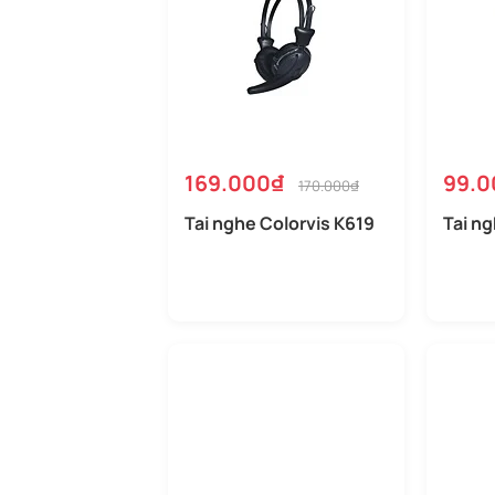
169.000₫
99.0
170.000₫
Tai nghe Colorvis K619
Tai n