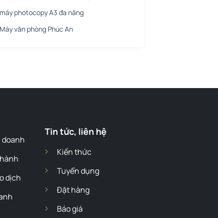
máy photocopy A3 đa năng
Máy văn phòng Phúc An
Tin tức, liên hệ
h doanh
Kiến thức
 hành
Tuyển dụng
o dịch
Đặt hàng
hanh
Báo giá