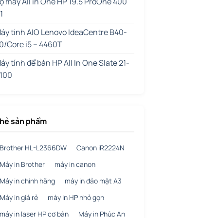
ộ máy All in One HP 19.5 ProOne 400
1
áy tính AIO Lenovo IdeaCentre B40-
0/Core i5 – 4460T
áy tính để bàn HP All In One Slate 21-
100
hẻ sản phẩm
Brother HL-L2366DW
Canon iR2224N
Máy in Brother
máy in canon
Máy in chính hãng
máy in đảo mặt A3
Máy in giá rẻ
máy in HP nhỏ gọn
máy in laser HP cơ bản
Máy in Phúc An