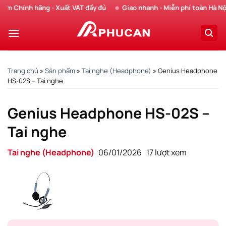
Chuyển
hính hãng - Xuất VAT đầy đủ
Giao nhanh - Miễn phí toàn Hà Nội
đến
nội
dung
Trang chủ
»
Sản phẩm
»
Tai nghe (Headphone)
»
Genius Headphone
HS-02S – Tai nghe
Genius Headphone HS-02S –
Tai nghe
Tai nghe (Headphone)
06/01/2026
17 lượt xem