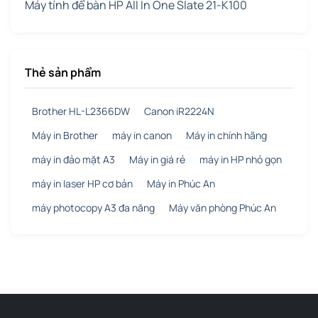
Máy tính để bàn HP All In One Slate 21-K100
Thẻ sản phẩm
Brother HL-L2366DW
Canon iR2224N
Máy in Brother
máy in canon
Máy in chính hãng
máy in đảo mặt A3
Máy in giá rẻ
máy in HP nhỏ gọn
máy in laser HP cơ bản
Máy in Phúc An
máy photocopy A3 đa năng
Máy văn phòng Phúc An