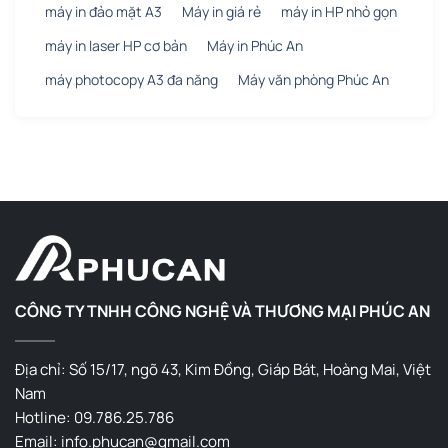
máy in đảo mặt A3
Máy in giá rẻ
máy in HP nhỏ gọn
máy in laser HP cơ bản
Máy in Phúc An
máy photocopy A3 đa năng
Máy văn phòng Phúc An
CÔNG TY TNHH CÔNG NGHỆ VÀ THƯƠNG MẠI PHÚC AN
Địa chỉ: Số 15/17, ngõ 43, Kim Đồng, Giáp Bát, Hoàng Mai, Việt
Nam
Hotline: 09.786.25.786
Email: info.phucan@gmail.com