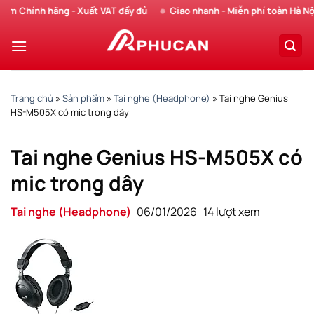
Chuyển
 Chính hãng - Xuất VAT đầy đủ
Giao nhanh - Miễn phí toàn Hà Nội
đến
nội
dung
Trang chủ
»
Sản phẩm
»
Tai nghe (Headphone)
»
Tai nghe Genius
HS-M505X có mic trong dây
Tai nghe Genius HS-M505X có
mic trong dây
Tai nghe (Headphone)
06/01/2026
14 lượt xem