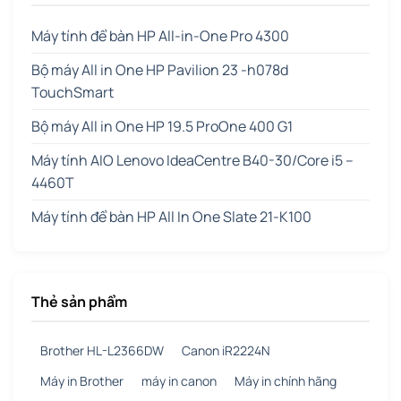
Máy tính để bàn HP All-in-One Pro 4300
Bộ máy All in One HP Pavilion 23 -h078d
TouchSmart
Bộ máy All in One HP 19.5 ProOne 400 G1
Máy tính AIO Lenovo IdeaCentre B40-30/Core i5 –
4460T
Máy tính để bàn HP All In One Slate 21-K100
Thẻ sản phẩm
Brother HL-L2366DW
Canon iR2224N
Máy in Brother
máy in canon
Máy in chính hãng