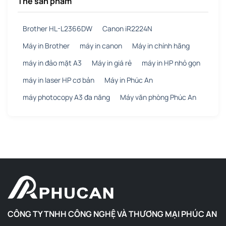
Thẻ sản phẩm
Brother HL-L2366DW
Canon iR2224N
Máy in Brother
máy in canon
Máy in chính hãng
máy in đảo mặt A3
Máy in giá rẻ
máy in HP nhỏ gọn
máy in laser HP cơ bản
Máy in Phúc An
máy photocopy A3 đa năng
Máy văn phòng Phúc An
CÔNG TY TNHH CÔNG NGHỆ VÀ THƯƠNG MẠI PHÚC AN