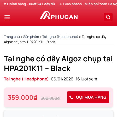
Chuyển
hính hãng - Xuất VAT đầy đủ
Giao nhanh - Miễn phí toàn Hà Nội
đến
nội
dung
Trang chủ
»
Sản phẩm
»
Tai nghe (Headphone)
»
Tai nghe có dây
Algoz chụp tai HPA201K11 – Black
Tai nghe có dây Algoz chụp tai
HPA201K11 – Black
Tai nghe (Headphone)
06/01/2026
16 lượt xem
359.000₫
GỌI MUA HÀNG
360.000₫