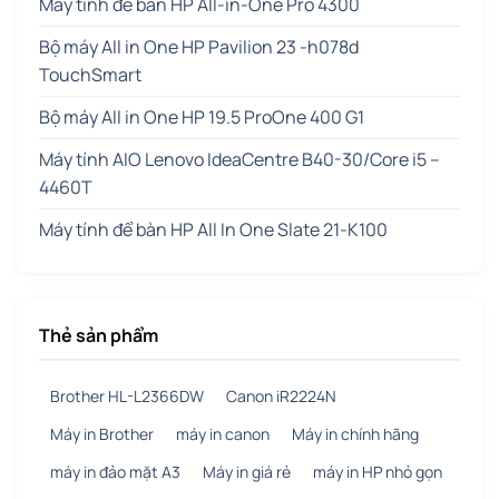
Máy tính để bàn HP All-in-One Pro 4300
Bộ máy All in One HP Pavilion 23 -h078d
TouchSmart
Bộ máy All in One HP 19.5 ProOne 400 G1
Máy tính AIO Lenovo IdeaCentre B40-30/Core i5 –
4460T
Máy tính để bàn HP All In One Slate 21-K100
Thẻ sản phẩm
Brother HL-L2366DW
Canon iR2224N
Máy in Brother
máy in canon
Máy in chính hãng
máy in đảo mặt A3
Máy in giá rẻ
máy in HP nhỏ gọn