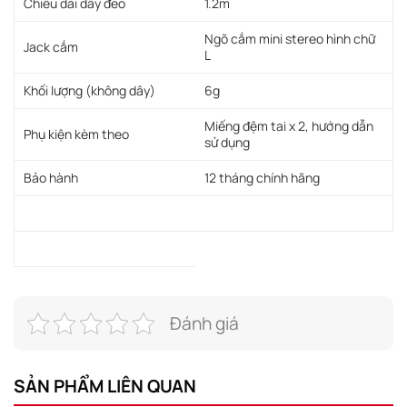
Chiều dài dây đeo
1.2m
Ngõ cắm mini stereo hình chữ
Jack cắm
L
Khối lượng (không dây)
6g
Miếng đệm tai x 2, hướng dẫn
Phụ kiện kèm theo
sử dụng
Bảo hành
12 tháng chính hãng
Đánh giá
SẢN PHẨM LIÊN QUAN