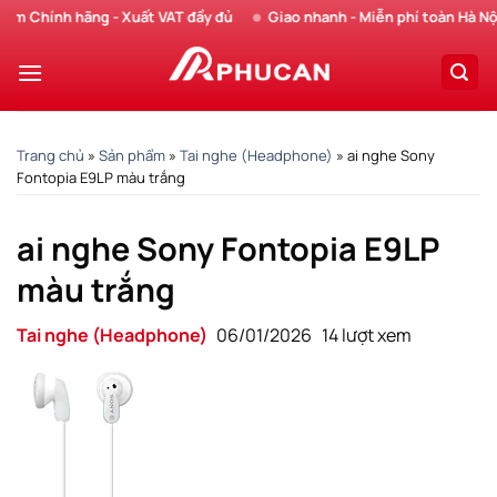
Chuyển
Chính hãng - Xuất VAT đầy đủ
Giao nhanh - Miễn phí toàn Hà Nội
đến
nội
dung
Trang chủ
»
Sản phẩm
»
Tai nghe (Headphone)
»
ai nghe Sony
Fontopia E9LP màu trắng
ai nghe Sony Fontopia E9LP
màu trắng
Tai nghe (Headphone)
06/01/2026
14 lượt xem