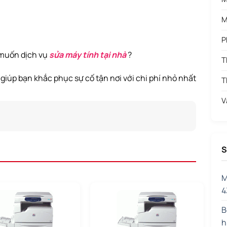
M
P
 muốn dịch vụ
sửa máy tính tại nhà
?
T
giúp bạn khắc phục sự cố tận nơi với chi phí nhỏ nhất
T
V
S
M
4
B
h