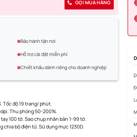
GỌI MUA HÀNG
Bảo hành tận nơi
Hỗ trợ cài đặt miễn phí
D
Chiết khấu dành riêng cho doanh nghiệp
D
Đ
L
 Tốc độ 19 trang/ phút.
0dpi. Thu phóng 50-200%.
M
 tay 100 tờ. Sao chụp nhân bản 1-99 tờ.
M
ng chia bộ điện tử. Sử dụng mực 1230D.
M