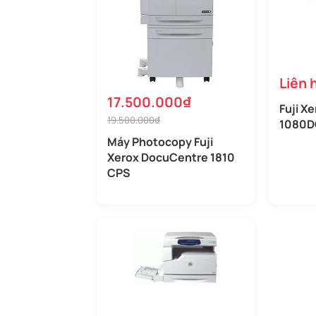
Liên 
17.500.000₫
Fuji X
19.500.000₫
1080
Máy Photocopy Fuji
Xerox DocuCentre 1810
CPS