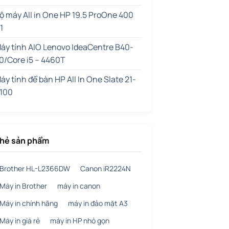
ộ máy All in One HP 19.5 ProOne 400
1
áy tính AIO Lenovo IdeaCentre B40-
0/Core i5 – 4460T
áy tính để bàn HP All In One Slate 21-
100
hẻ sản phẩm
Brother HL-L2366DW
Canon iR2224N
Máy in Brother
máy in canon
Máy in chính hãng
máy in đảo mặt A3
Máy in giá rẻ
máy in HP nhỏ gọn