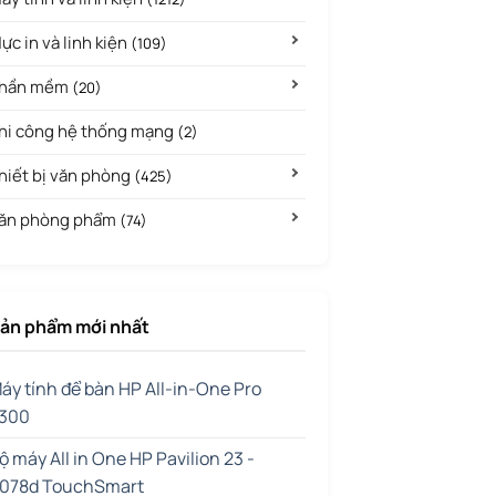
ực in và linh kiện
(109)
hần mềm
(20)
hi công hệ thống mạng
(2)
hiết bị văn phòng
(425)
ăn phòng phẩm
(74)
ản phẩm mới nhất
áy tính để bàn HP All-in-One Pro
300
ộ máy All in One HP Pavilion 23 -
078d TouchSmart