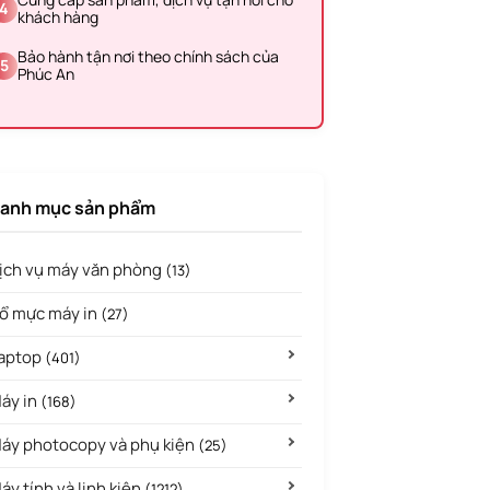
4
khách hàng
Bảo hành tận nơi theo chính sách của
5
Phúc An
anh mục sản phẩm
ịch vụ máy văn phòng
(13)
ổ mực máy in
(27)
aptop
(401)
áy in
(168)
áy photocopy và phụ kiện
(25)
áy tính và linh kiện
(1212)