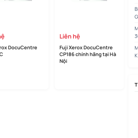
B
G
M
hệ
Liên hệ
3
erox DocuCentre
Fuji Xerox DocuCentre
M
DC
CP186 chính hãng tại Hà
K
Nội
T