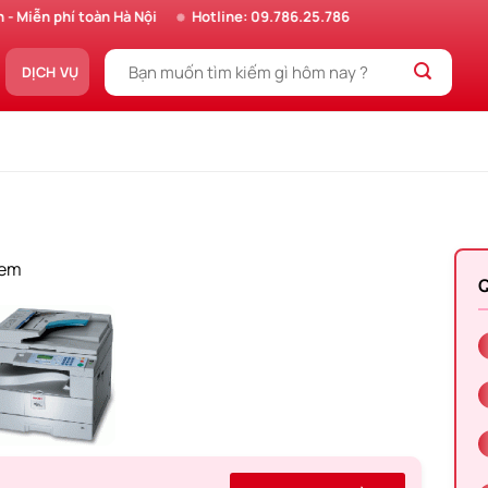
Miễn phí toàn Hà Nội
Hotline: 09.786.25.786
DỊCH VỤ
xem
Q