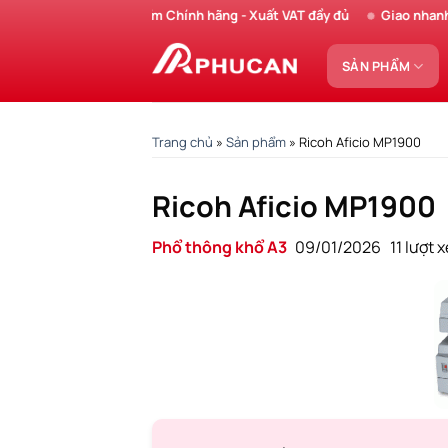
Chuyển
Sản phẩm Chính hãng - Xuất VAT đầy đủ
Giao nhanh - 
đến
nội
SẢN PHẨM
dung
Trang chủ
»
Sản phẩm
»
Ricoh Aficio MP1900
Ricoh Aficio MP1900
Phổ thông khổ A3
09/01/2026
11 lượt 