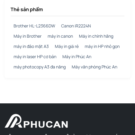
Thẻ sản phẩm
Brother HL-L2366DW
Canon iR2224N
Máy in Brother
máy in canon
Máy in chính hãng
máy in đảo mặt A3
Máy in giá rẻ
máy in HP nhỏ gọn
máy in laser HP cơ bản
Máy in Phúc An
máy photocopy A3 đa năng
Máy văn phòng Phúc An