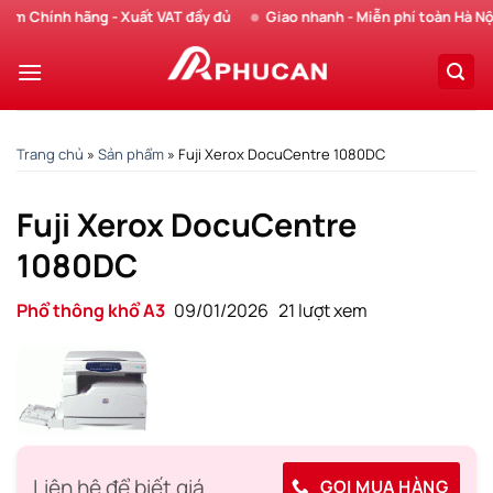
Chuyển
Chính hãng - Xuất VAT đầy đủ
Giao nhanh - Miễn phí toàn Hà Nội
đến
nội
dung
Trang chủ
»
Sản phẩm
»
Fuji Xerox DocuCentre 1080DC
Fuji Xerox DocuCentre
1080DC
Phổ thông khổ A3
09/01/2026
21 lượt xem
Liên hệ để biết giá
GỌI MUA HÀNG