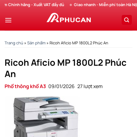
Chuyển
Chính hãng - Xuất VAT đầy đủ
Giao nhanh - Miễn phí toàn Hà Nội
đến
nội
dung
Trang chủ
»
Sản phẩm
»
Ricoh Aficio MP 1800L2 Phúc An
Ricoh Aficio MP 1800L2 Phúc
An
Phổ thông khổ A3
09/01/2026
27 lượt xem