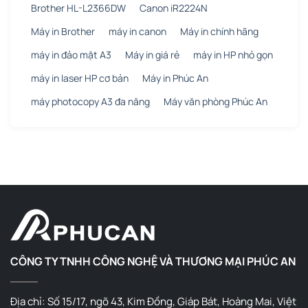
Brother HL-L2366DW
Canon iR2224N
Máy in Brother
máy in canon
Máy in chính hãng
máy in đảo mặt A3
Máy in giá rẻ
máy in HP nhỏ gọn
máy in laser HP cơ bản
Máy in Phúc An
máy photocopy A3 đa năng
Máy văn phòng Phúc An
CÔNG TY TNHH CÔNG NGHỆ VÀ THƯƠNG MẠI PHÚC AN
Địa chỉ: Số 15/17, ngõ 43, Kim Đồng, Giáp Bát, Hoàng Mai, Việt