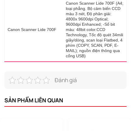
Canon Scanner Lide 700F (A4;
loại phẳng. Bộ cảm biến CCD
màu 3 nét, Độ phân giải:
4800x 9600dpi Optical;
9600dpi Enhanced; -Số bit
Canon Scanner Lide 700F
màu: 48bit color.CCD
Technology, Tốc độ quét 34mili
giây/dòng, scan loại Flatbed, 4
phím (COPY, SCAN, PDF, E-
MAIL); nguồn điện thông qua
cổng USB)
Đánh giá
SẢN PHẨM LIÊN QUAN