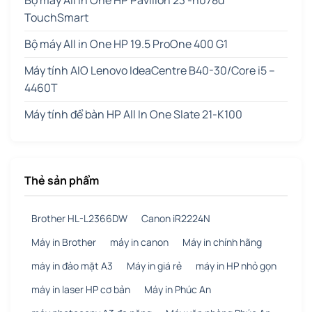
TouchSmart
Bộ máy All in One HP 19.5 ProOne 400 G1
Máy tính AIO Lenovo IdeaCentre B40-30/Core i5 –
4460T
Máy tính để bàn HP All In One Slate 21-K100
Thẻ sản phẩm
Brother HL-L2366DW
Canon iR2224N
Máy in Brother
máy in canon
Máy in chính hãng
máy in đảo mặt A3
Máy in giá rẻ
máy in HP nhỏ gọn
máy in laser HP cơ bản
Máy in Phúc An