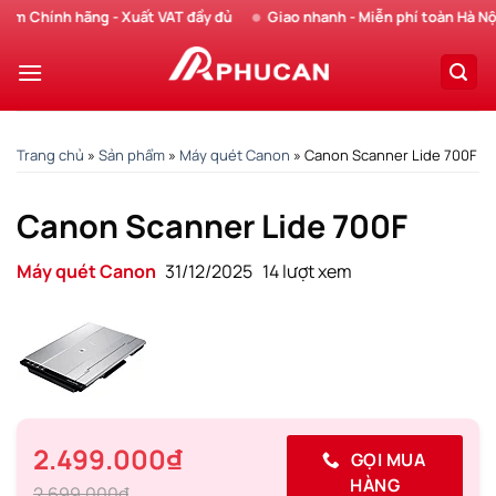
Chuyển
 Chính hãng - Xuất VAT đầy đủ
Giao nhanh - Miễn phí toàn Hà Nội
đến
nội
dung
Trang chủ
»
Sản phẩm
»
Máy quét Canon
»
Canon Scanner Lide 700F
Canon Scanner Lide 700F
Máy quét Canon
31/12/2025
14 lượt xem
2.499.000₫
GỌI MUA
HÀNG
2.699.000₫