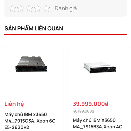
Đánh giá
SẢN PHẨM LIÊN QUAN
Liên hệ
39.999.000₫
40.199.000₫
Máy chủ IBM x3650
Máy chủ IBM X3650
M4_7915C3A, Xeon 6C
M4_7915B3A,Xeon 4C
E5-2620v2