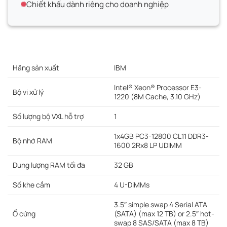
Chiết khấu dành riêng cho doanh nghiệp
Hãng sản xuất
IBM
Intel® Xeon® Processor E3-
Bộ vi xử lý
1220 (8M Cache, 3.10 GHz)
Số lượng bộ VXL hỗ trợ
1
1x4GB PC3-12800 CL11 DDR3-
Bộ nhớ RAM
1600 2Rx8 LP UDIMM
Dung lượng RAM tối đa
32 GB
Số khe cắm
4 U-DiMMs
3.5″ simple swap 4 Serial ATA
Ổ cứng
(SATA) (max 12 TB) or 2.5″ hot-
swap 8 SAS/SATA (max 8 TB)