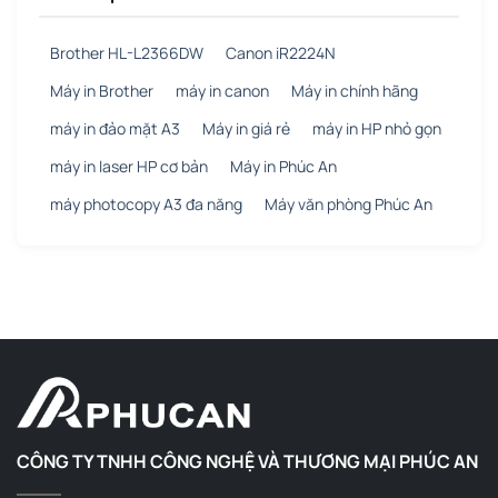
Brother HL-L2366DW
Canon iR2224N
Máy in Brother
máy in canon
Máy in chính hãng
máy in đảo mặt A3
Máy in giá rẻ
máy in HP nhỏ gọn
máy in laser HP cơ bản
Máy in Phúc An
máy photocopy A3 đa năng
Máy văn phòng Phúc An
CÔNG TY TNHH CÔNG NGHỆ VÀ THƯƠNG MẠI PHÚC AN