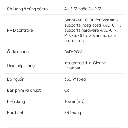
Số lượng ổ cứng hỗ trợ
4 x 3.5″ hoặc 8 x 2.5″
ServeRAID-C100 for System x
supports integrated RAID-0, -1;
RAID controller
supports hardware RAID-0, -1,
-10, -5, -6 for advanced data
protection
Ổ đĩa quang
DVD-ROM
Integrated dual Gigabit
Giao tiếp mạng
Ethernet
Bộ nguồn
350 W fixed
Bàn phím và chuột
Có
Kiểu dáng
Tower (4U)
Bảo hành
36 tháng