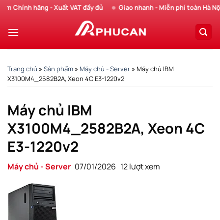
Chuyển
Chính hãng - Xuất VAT đầy đủ
Giao nhanh - Miễn phí toàn Hà Nội
đến
nội
dung
Trang chủ
»
Sản phẩm
»
Máy chủ - Server
»
Máy chủ IBM
X3100M4_2582B2A, Xeon 4C E3-1220v2
Máy chủ IBM
X3100M4_2582B2A, Xeon 4C
E3-1220v2
Máy chủ - Server
07/01/2026
12 lượt xem