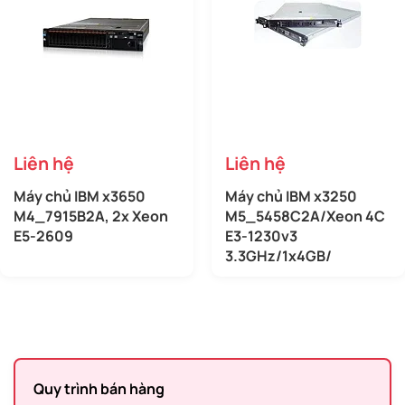
Liên hệ
Liên hệ
Máy chủ IBM x3650
Máy chủ IBM x3250
M4_7915B2A, 2x Xeon
M5_5458C2A/Xeon 4C
E5-2609
E3-1230v3
3.3GHz/1x4GB/
Quy trình bán hàng