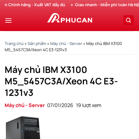
Chuyển
Chính hãng - Xuất VAT đầy đủ
Giao nhanh - Miễn phí toàn Hà Nội
đến
nội
dung
Trang chủ
»
Sản phẩm
»
Máy chủ - Server
»
Máy chủ IBM X3100
M5_5457C3A/Xeon 4C E3-1231v3
Máy chủ IBM X3100
M5_5457C3A/Xeon 4C E3-
1231v3
Máy chủ - Server
07/01/2026
19 lượt xem