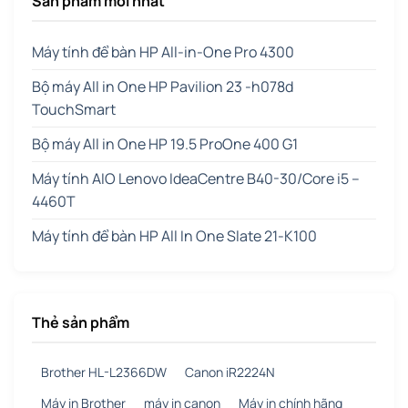
Sản phẩm mới nhất
Máy tính để bàn HP All-in-One Pro 4300
Bộ máy All in One HP Pavilion 23 -h078d
TouchSmart
Bộ máy All in One HP 19.5 ProOne 400 G1
Máy tính AIO Lenovo IdeaCentre B40-30/Core i5 –
4460T
Máy tính để bàn HP All In One Slate 21-K100
Thẻ sản phẩm
Brother HL-L2366DW
Canon iR2224N
Máy in Brother
máy in canon
Máy in chính hãng