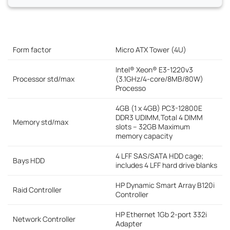
Form factor
Micro ATX Tower (4U)
Intel® Xeon® E3-1220v3
Processor std/max
(3.1GHz/4-core/8MB/80W)
Processo
4GB (1 x 4GB) PC3-12800E
DDR3 UDIMM,Total 4 DIMM
Memory std/max
slots – 32GB Maximum
memory capacity
4 LFF SAS/SATA HDD cage;
Bays HDD
includes 4 LFF hard drive blanks
HP Dynamic Smart Array B120i
Raid Controller
Controller
HP Ethernet 1Gb 2-port 332i
Network Controller
Adapter