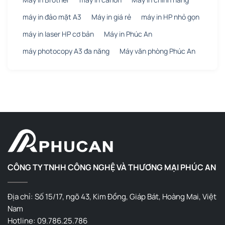
máy in đảo mặt A3
Máy in giá rẻ
máy in HP nhỏ gọn
máy in laser HP cơ bản
Máy in Phúc An
máy photocopy A3 đa năng
Máy văn phòng Phúc An
CÔNG TY TNHH CÔNG NGHỆ VÀ THƯƠNG MẠI PHÚC AN
Địa chỉ: Số 15/17, ngõ 43, Kim Đồng, Giáp Bát, Hoàng Mai, Việt
Nam
Hotline: 09.786.25.786