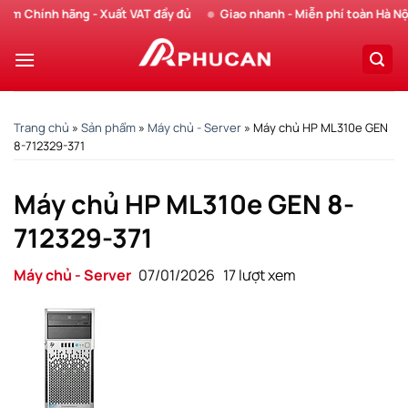
Chuyển
Chính hãng - Xuất VAT đầy đủ
Giao nhanh - Miễn phí toàn Hà Nội
đến
nội
dung
Trang chủ
»
Sản phẩm
»
Máy chủ - Server
»
Máy chủ HP ML310e GEN
8-712329-371
Máy chủ HP ML310e GEN 8-
712329-371
Máy chủ - Server
07/01/2026
17 lượt xem