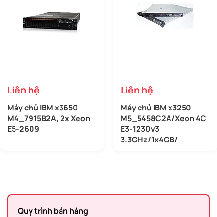
Liên hệ
Liên hệ
Máy chủ IBM x3650
Máy chủ IBM x3250
M4_7915B2A, 2x Xeon
M5_5458C2A/Xeon 4C
E5-2609
E3-1230v3
3.3GHz/1x4GB/
Quy trình bán hàng