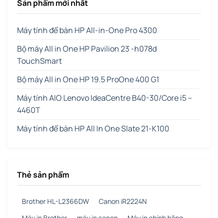
Sản phẩm mới nhất
Máy tính để bàn HP All-in-One Pro 4300
Bộ máy All in One HP Pavilion 23 -h078d
TouchSmart
Bộ máy All in One HP 19.5 ProOne 400 G1
Máy tính AIO Lenovo IdeaCentre B40-30/Core i5 –
4460T
Máy tính để bàn HP All In One Slate 21-K100
Thẻ sản phẩm
Brother HL-L2366DW
Canon iR2224N
Máy in Brother
máy in canon
Máy in chính hãng