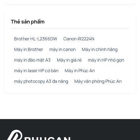
Thẻ sản phẩm
Brother HL-L2366DW
Canon iR2224N
Máy in Brother
máy in canon
Máy in chính hãng
máy in đảo mặt A3
Máy in giá rẻ
máy in HP nhỏ gọn
máy in laser HP cơ bản
Máy in Phúc An
máy photocopy A3 đa năng
Máy văn phòng Phúc An