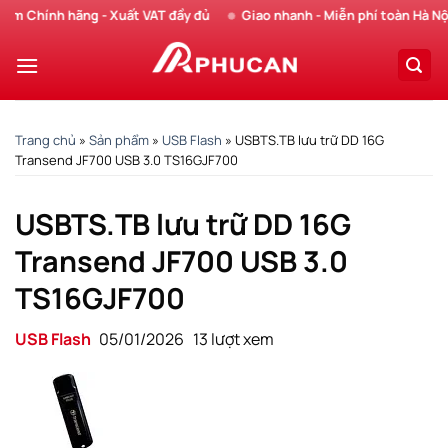
Chuyển
 Chính hãng - Xuất VAT đầy đủ
Giao nhanh - Miễn phí toàn Hà Nội
đến
nội
dung
Trang chủ
»
Sản phẩm
»
USB Flash
»
USBTS.TB lưu trữ DD 16G
Transend JF700 USB 3.0 TS16GJF700
USBTS.TB lưu trữ DD 16G
Transend JF700 USB 3.0
TS16GJF700
USB Flash
05/01/2026
13 lượt xem