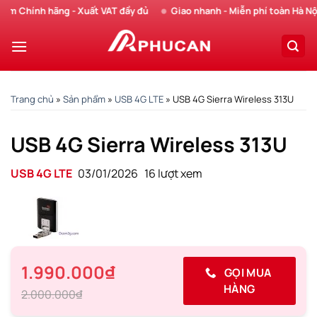
Chuyển
Chính hãng - Xuất VAT đầy đủ
Giao nhanh - Miễn phí toàn Hà Nội
đến
nội
dung
Trang chủ
»
Sản phẩm
»
USB 4G LTE
»
USB 4G Sierra Wireless 313U
USB 4G Sierra Wireless 313U
USB 4G LTE
03/01/2026
16 lượt xem
1.990.000₫
GỌI MUA
HÀNG
2.000.000₫