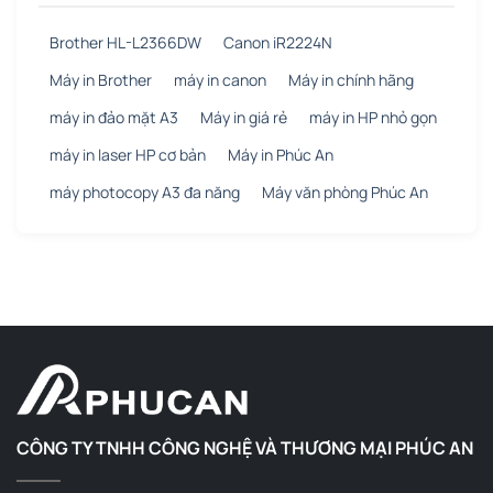
Brother HL-L2366DW
Canon iR2224N
Máy in Brother
máy in canon
Máy in chính hãng
máy in đảo mặt A3
Máy in giá rẻ
máy in HP nhỏ gọn
máy in laser HP cơ bản
Máy in Phúc An
máy photocopy A3 đa năng
Máy văn phòng Phúc An
CÔNG TY TNHH CÔNG NGHỆ VÀ THƯƠNG MẠI PHÚC AN