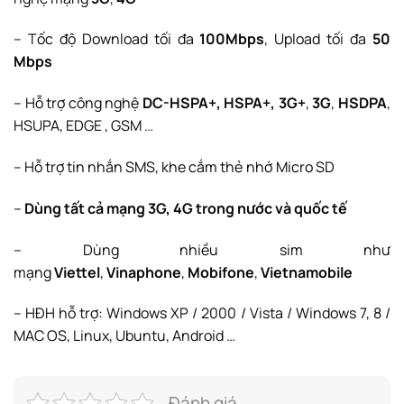
– Tốc độ Download tối đa
100Mbps
, Upload tối đa
50
Mbps
– Hỗ trợ công nghệ
DC-HSPA+
, HSPA+, 3G+
,
3G
,
HSDPA
,
HSUPA, EDGE , GSM …
– Hỗ trợ tin nhắn SMS, khe cắm thẻ nhớ Micro SD
–
Dùng tất cả mạng 3G, 4G trong nước và quốc tế
– Dùng nhiều sim như
mạng
Viettel
,
Vinaphone
,
Mobifone
,
Vietnamobile
– HĐH hỗ trợ: Windows XP / 2000 / Vista / Windows 7, 8 /
MAC OS, Linux, Ubuntu, Android …
Đánh giá