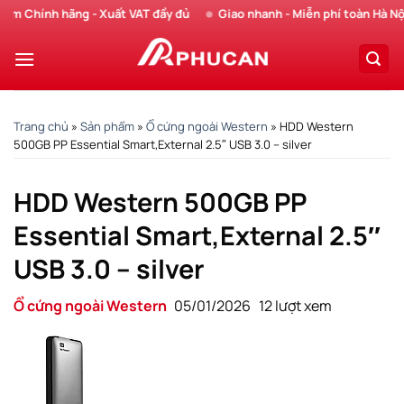
Chuyển
 Chính hãng - Xuất VAT đầy đủ
Giao nhanh - Miễn phí toàn Hà Nội
đến
nội
dung
Trang chủ
»
Sản phẩm
»
Ổ cứng ngoài Western
»
HDD Western
500GB PP Essential Smart,External 2.5″ USB 3.0 – silver
HDD Western 500GB PP
Essential Smart,External 2.5″
USB 3.0 – silver
Ổ cứng ngoài Western
05/01/2026
12 lượt xem