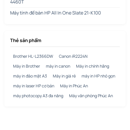
4460T
Máy tính để bàn HP All In One Slate 21-K100
Thẻ sản phẩm
Brother HL-L2366DW
Canon iR2224N
Máy in Brother
máy in canon
Máy in chính hãng
máy in đảo mặt A3
Máy in giá rẻ
máy in HP nhỏ gọn
máy in laser HP cơ bản
Máy in Phúc An
máy photocopy A3 đa năng
Máy văn phòng Phúc An