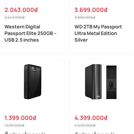
2.043.000₫
3.699.000₫
2.243.000₫
3.899.000₫
Western Digital
WD 2TB My Passport
Passport Elite 250GB –
Ultra Metal Edition
USB 2.5 inches
Silver
1.399.000₫
4.399.000₫
1.599.000₫
4.599.000₫