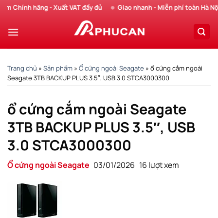
Chuyển
Chính hãng - Xuất VAT đầy đủ
Giao nhanh - Miễn phí toàn Hà Nội
đến
nội
dung
Trang chủ
»
Sản phẩm
»
Ổ cứng ngoài Seagate
»
ổ cứng cắm ngoài
Seagate 3TB BACKUP PLUS 3.5″, USB 3.0 STCA3000300
ổ cứng cắm ngoài Seagate
3TB BACKUP PLUS 3.5″, USB
3.0 STCA3000300
Ổ cứng ngoài Seagate
03/01/2026
16 lượt xem