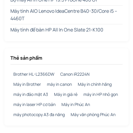
Máy tính AIO Lenovo IdeaCentre B40-30/Core i5 –
4460T
Máy tính để bàn HP All In One Slate 21-K100
Thẻ sản phẩm
Brother HL-L2366DW
Canon iR2224N
Máy in Brother
máy in canon
Máy in chính hãng
máy in đảo mặt A3
Máy in giá rẻ
máy in HP nhỏ gọn
máy in laser HP cơ bản
Máy in Phúc An
máy photocopy A3 đa năng
Máy văn phòng Phúc An