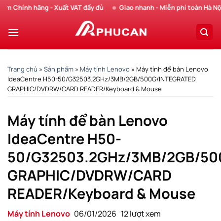
Chuyển
Chính hãng - Xuất VAT đầy đủ
Giao nhanh - Miễn phí toàn Hà Nội
đến
nội
dung
Trang chủ
»
Sản phẩm
»
Máy tính Lenovo
»
Máy tính để bàn Lenovo
IdeaCentre H50-50/G32503.2GHz/3MB/2GB/500G/INTEGRATED
GRAPHIC/DVDRW/CARD READER/Keyboard & Mouse
Máy tính để bàn Lenovo
IdeaCentre H50-
50/G32503.2GHz/3MB/2GB/50
GRAPHIC/DVDRW/CARD
READER/Keyboard & Mouse
Máy tính Lenovo
06/01/2026
12 lượt xem