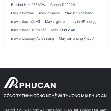
Brother HL-L2366DW
Canon iR2224N
Máy in Brother
máy in canon
Máy in chính hãng
máy in đảo mặt A3
Máy in giá rẻ
máy in HP nhỏ gọn
máy in laser HP cơ bản
Máy in Phúc An
máy photocopy A3 đa năng
Máy văn phòng Phúc An
CÔNG TY TNHH CÔNG NGHỆ VÀ THƯƠNG MẠI PHÚC AN
Địa chỉ: Số 15/17, ngõ 43, Kim Đồng, Giáp Bát, Hoàng Mai, Việt