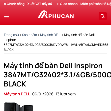
Chuyển
Chính hãng - Xuất VAT đầy đủ
Giao nhanh - Miễn phí toàn Hà Nội
đến
nội
dung
Trang chủ
»
Sản phẩm
»
Máy tính DELL
»
Máy tính để bàn Dell
Inspiron
3847MT/G32402*3.1/4GB/500GB/DVDRW/8in1/WLn/BT4/K&M/VRD568-
BLACK
Máy tính để bàn Dell Inspiron
3847MT/G32402*3.1/4GB/500
BLACK
Máy tính DELL
06/01/2026
13 lượt xem