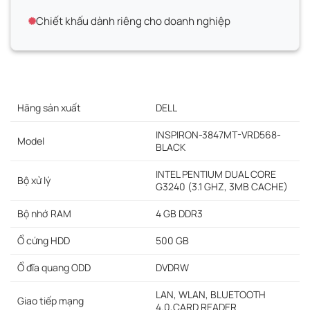
Chiết khấu dành riêng cho doanh nghiệp
Hãng sản xuất
DELL
INSPIRON-3847MT-VRD568-
Model
BLACK
INTEL PENTIUM DUAL CORE
Bộ xử lý
G3240 (3.1 GHZ, 3MB CACHE)
Bộ nhớ RAM
4 GB DDR3
Ổ cứng HDD
500 GB
Ổ đĩa quang ODD
DVDRW
LAN, WLAN, BLUETOOTH
Giao tiếp mạng
4.0,CARD READER