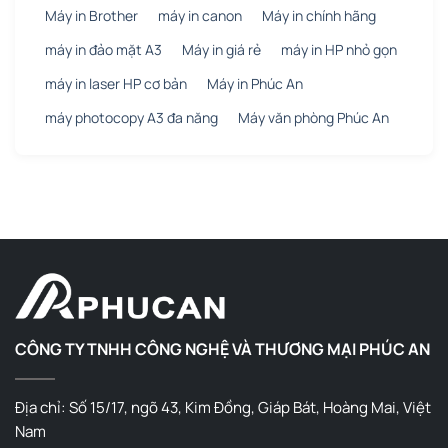
Máy in Brother
máy in canon
Máy in chính hãng
máy in đảo mặt A3
Máy in giá rẻ
máy in HP nhỏ gọn
máy in laser HP cơ bản
Máy in Phúc An
máy photocopy A3 đa năng
Máy văn phòng Phúc An
CÔNG TY TNHH CÔNG NGHỆ VÀ THƯƠNG MẠI PHÚC AN
Địa chỉ: Số 15/17, ngõ 43, Kim Đồng, Giáp Bát, Hoàng Mai, Việt
Nam