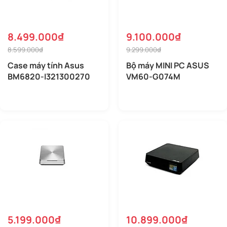
8.499.000₫
9.100.000₫
8.599.000₫
9.299.000₫
Case máy tính Asus
Bộ máy MINI PC ASUS
BM6820-I321300270
VM60-G074M
5.199.000₫
10.899.000₫