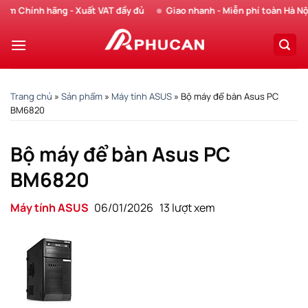
Chuyển
Chính hãng - Xuất VAT đầy đủ
Giao nhanh - Miễn phí toàn Hà Nội
đến
nội
dung
Trang chủ
»
Sản phẩm
»
Máy tính ASUS
»
Bộ máy để bàn Asus PC
BM6820
Bộ máy để bàn Asus PC
BM6820
Máy tính ASUS
06/01/2026
13 lượt xem