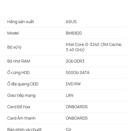
Hãng sản xuất
ASUS
Model
BM6820
Intel Core i3-3240 (3M Cache,
Bộ xử lý
3.40 GHz)
Bộ nhớ RAM
2Gb DDR3
Ổ cứng HDD
500Gb SATA
Ổ đĩa quang ODD
DVD RW
Giao tiếp mạng
LAN
Card Đồ họa
ONBOARDS
Card Âm thanh
ONBOARDS
Bàn phím và chuột
Có