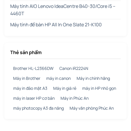
Máy tính AIO Lenovo IdeaCentre B40-30/Core i5 –
4460T
Máy tính để bàn HP All In One Slate 21-K100
Thẻ sản phẩm
Brother HL-L2366DW
Canon iR2224N
Máy in Brother
máy in canon
Máy in chính hãng
máy in đảo mặt A3
Máy in giá rẻ
máy in HP nhỏ gọn
máy in laser HP cơ bản
Máy in Phúc An
máy photocopy A3 đa năng
Máy văn phòng Phúc An