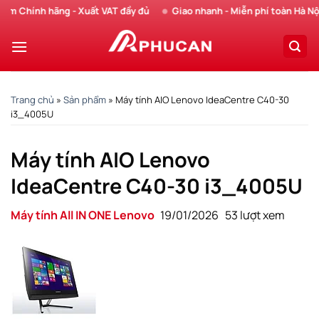
Chuyển
hính hãng - Xuất VAT đầy đủ
Giao nhanh - Miễn phí toàn Hà Nội
đến
nội
dung
Trang chủ
»
Sản phẩm
»
Máy tính AIO Lenovo IdeaCentre C40-30
i3_4005U
Máy tính AIO Lenovo
IdeaCentre C40-30 i3_4005U
Máy tính All IN ONE Lenovo
19/01/2026
53 lượt xem