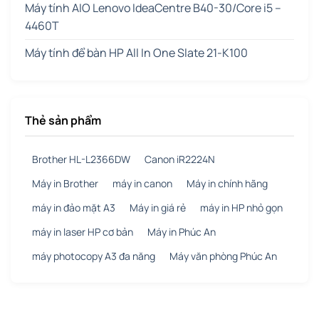
Máy tính AIO Lenovo IdeaCentre B40-30/Core i5 –
4460T
Máy tính để bàn HP All In One Slate 21-K100
Thẻ sản phẩm
Brother HL-L2366DW
Canon iR2224N
Máy in Brother
máy in canon
Máy in chính hãng
máy in đảo mặt A3
Máy in giá rẻ
máy in HP nhỏ gọn
máy in laser HP cơ bản
Máy in Phúc An
máy photocopy A3 đa năng
Máy văn phòng Phúc An