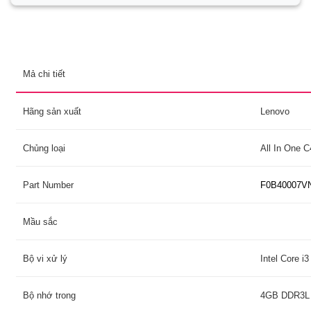
Mả chi tiết
Hãng sản xuất
Lenovo
Chủng loại
All In One C
Part Number
F0B40007V
Mầu sắc
Bộ vi xử lý
Intel Core 
Bộ nhớ trong
4GB DDR3L