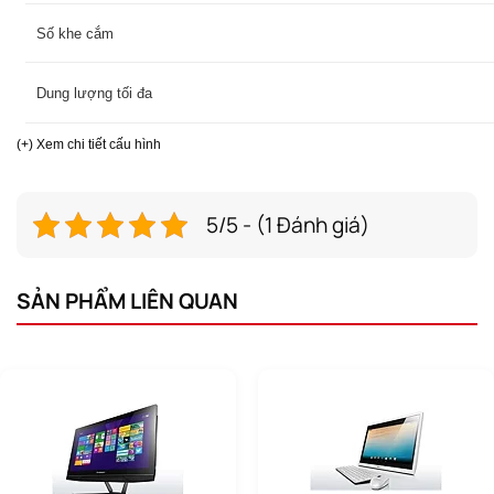
Số khe cắm
Dung lượng tối đa
(+) Xem chi tiết cấu hình
VGA
Intergrated 
Ổ cứng
500Gb SAT
5/5 - (1 Đánh giá)
Ổ quang
DVD
SẢN PHẨM LIÊN QUAN
Card Reader
6 in 1
Bảo mật, Công nghệ
No
Màn hình
21.5” Full H