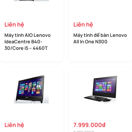
Webcam
Yes
Bàn phím
Yes
Liên hệ
Liên hệ
Chuột
Yes
Máy tính AIO Lenovo
Máy tính để bàn Lenovo
IdeaCentre B40-
All In One N300
30/Core i5 – 4460T
Giao tiếp mạng
10/100Mbps
Giao tiếp không dây
Wifi 802.11 
Cổng giao tiếp
USB 3.0 /U
Kích thước (rộng x dài x cao)
Cân nặng
Liên hệ
7.999.000₫
Hệ điều hành
Dos