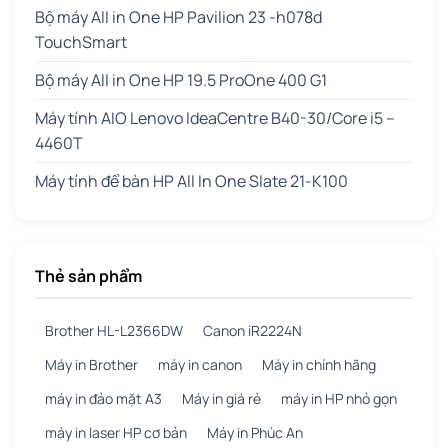
Bộ máy All in One HP Pavilion 23 -h078d
TouchSmart
Bộ máy All in One HP 19.5 ProOne 400 G1
Máy tính AIO Lenovo IdeaCentre B40-30/Core i5 –
4460T
Máy tính để bàn HP All In One Slate 21-K100
Thẻ sản phẩm
Brother HL-L2366DW
Canon iR2224N
Máy in Brother
máy in canon
Máy in chính hãng
máy in đảo mặt A3
Máy in giá rẻ
máy in HP nhỏ gọn
máy in laser HP cơ bản
Máy in Phúc An