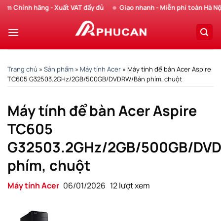
Chuyển
 Chính hãng - Xuất VAT đầy đủ
Giao nhanh - Miễn phí toàn Hà Nội
đến
nội
dung
Trang chủ
»
Sản phẩm
»
Máy tính Acer
»
Máy tính để bàn Acer Aspire
TC605 G32503.2GHz/2GB/500GB/DVDRW/Bàn phím, chuột
Máy tính để bàn Acer Aspire
TC605
G32503.2GHz/2GB/500GB/DV
phím, chuột
Máy tính Acer
06/01/2026
12 lượt xem