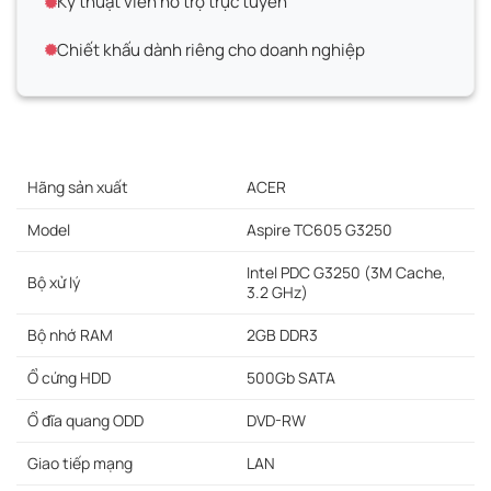
Kỹ thuật viên hỗ trợ trực tuyến
Chiết khấu dành riêng cho doanh nghiệp
Hãng sản xuất
ACER
Model
Aspire TC605 G3250
Intel PDC G3250 (3M Cache,
Bộ xử lý
3.2 GHz)
Bộ nhớ RAM
2GB DDR3
Ổ cứng HDD
500Gb SATA
Ổ đĩa quang ODD
DVD-RW
Giao tiếp mạng
LAN