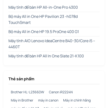
Máy tính để bàn HP All-in-One Pro 4300
Bộ máy All in One HP Pavilion 23 -h078d
TouchSmart
Bộ máy All in One HP 19.5 ProOne 400 G1
Máy tính AIO Lenovo IdeaCentre B40-30/Core i5 –
4460T
Máy tính để bàn HP All In One Slate 21-K100
Thẻ sản phẩm
Brother HL-L2366DW
Canon iR2224N
Máy in Brother
máy in canon
Máy in chính hãng