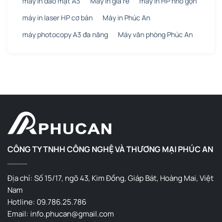
máy in đảo mặt A3
Máy in giá rẻ
máy in HP nhỏ gọn
máy in laser HP cơ bản
Máy in Phúc An
máy photocopy A3 đa năng
Máy văn phòng Phúc An
CÔNG TY TNHH CÔNG NGHỆ VÀ THƯƠNG MẠI PHÚC AN
Địa chỉ: Số 15/17, ngõ 43, Kim Đồng, Giáp Bát, Hoàng Mai, Việt
Nam
Hotline: 09.786.25.786
Email: info.phucan@gmail.com