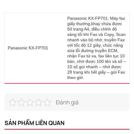
Panasonic KX-FP701: Máy fax
giấy thường,khay chứa được
50 trang A4, điều chỉnh độ
sáng tối khi Fax và Copy, Scan
nhanh vào bộ nhớ, truyền Fax
với tốc độ 12 giây, chức năng
Panasonic KX-FP701
sửa lỗi đường truyền ECM,
nhận Fax từ xa, fax liên tục 10
bản, nhớ được 100 tên và số –
10 số gọi nhanh – nhớ được
28 trang khi hết giấy – gửi Fax
theo giờ.
Đánh giá
SẢN PHẨM LIÊN QUAN