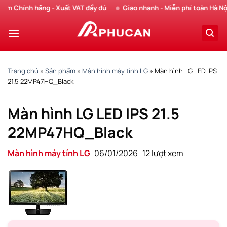
Chuyển
 Chính hãng - Xuất VAT đầy đủ
Giao nhanh - Miễn phí toàn Hà Nội
đến
nội
dung
Trang chủ
»
Sản phẩm
»
Màn hình máy tính LG
»
Màn hình LG LED IPS
21.5 22MP47HQ_Black
Màn hình LG LED IPS 21.5
22MP47HQ_Black
Màn hình máy tính LG
06/01/2026
12 lượt xem