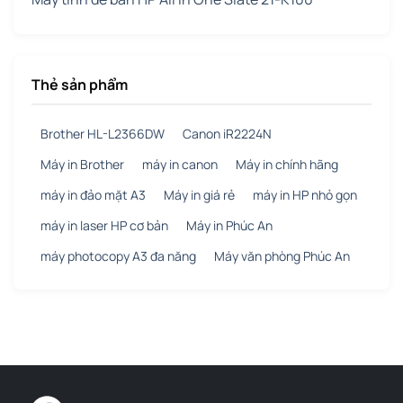
Thẻ sản phẩm
Brother HL-L2366DW
Canon iR2224N
Máy in Brother
máy in canon
Máy in chính hãng
máy in đảo mặt A3
Máy in giá rẻ
máy in HP nhỏ gọn
máy in laser HP cơ bản
Máy in Phúc An
máy photocopy A3 đa năng
Máy văn phòng Phúc An