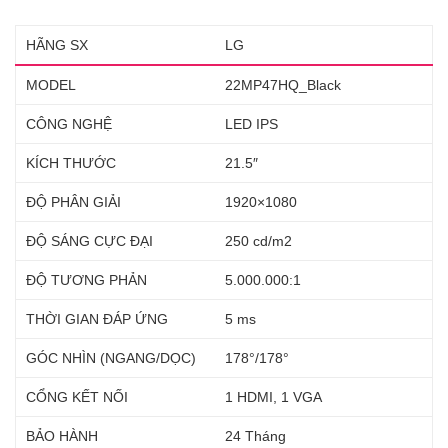
HÃNG SX
LG
MODEL
22MP47HQ_Black
CÔNG NGHỆ
LED IPS
KÍCH THƯỚC
21.5″
ĐỘ PHÂN GIẢI
1920×1080
ĐỘ SÁNG CỰC ĐẠI
250 cd/m2
ĐỘ TƯƠNG PHẢN
5.000.000:1
THỜI GIAN ĐÁP ỨNG
5 ms
GÓC NHÌN (NGANG/DỌC)
178°/178°
CỔNG KẾT NỐI
1 HDMI, 1 VGA
BẢO HÀNH
24 Tháng