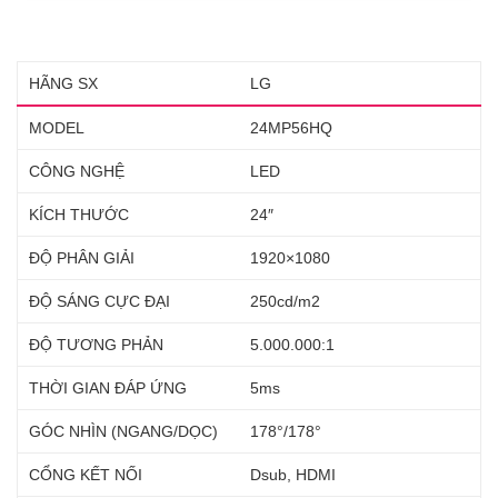
HÃNG SX
LG
MODEL
24MP56HQ
CÔNG NGHỆ
LED
KÍCH THƯỚC
24″
ĐỘ PHÂN GIẢI
1920×1080
ĐỘ SÁNG CỰC ĐẠI
250cd/m2
ĐỘ TƯƠNG PHẢN
5.000.000:1
THỜI GIAN ĐÁP ỨNG
5ms
GÓC NHÌN (NGANG/DỌC)
178°/178°
CỔNG KẾT NỐI
Dsub, HDMI