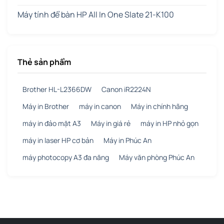
Máy tính để bàn HP All In One Slate 21-K100
Thẻ sản phẩm
Brother HL-L2366DW
Canon iR2224N
Máy in Brother
máy in canon
Máy in chính hãng
máy in đảo mặt A3
Máy in giá rẻ
máy in HP nhỏ gọn
máy in laser HP cơ bản
Máy in Phúc An
máy photocopy A3 đa năng
Máy văn phòng Phúc An