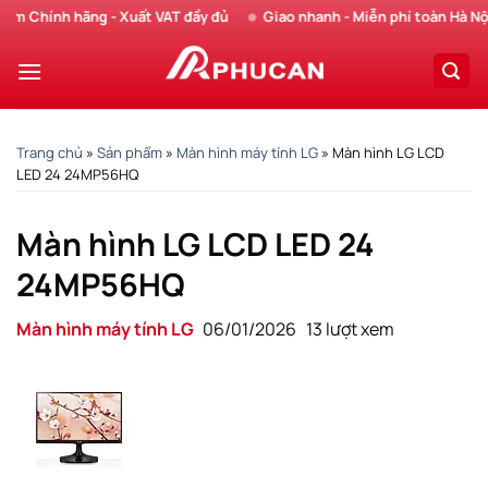
Chuyển
Chính hãng - Xuất VAT đầy đủ
Giao nhanh - Miễn phí toàn Hà Nội
đến
nội
dung
Trang chủ
»
Sản phẩm
»
Màn hình máy tính LG
»
Màn hình LG LCD
LED 24 24MP56HQ
Màn hình LG LCD LED 24
24MP56HQ
Màn hình máy tính LG
06/01/2026
13 lượt xem