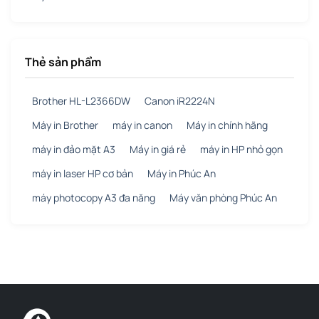
Thẻ sản phẩm
Brother HL-L2366DW
Canon iR2224N
Máy in Brother
máy in canon
Máy in chính hãng
máy in đảo mặt A3
Máy in giá rẻ
máy in HP nhỏ gọn
máy in laser HP cơ bản
Máy in Phúc An
máy photocopy A3 đa năng
Máy văn phòng Phúc An