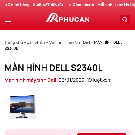
Chuyển
Chính hãng - Xuất VAT đầy đủ
Giao nhanh - Miễn phí toàn Hà Nội
đến
nội
dung
Trang chủ
»
Sản phẩm
»
Màn hình máy tính Dell
»
MÀN HÌNH DELL
S2340L
MÀN HÌNH DELL S2340L
Màn hình máy tính Dell
06/01/2026
19 lượt xem