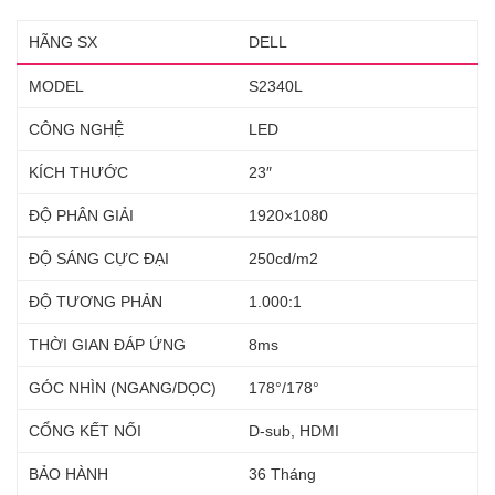
HÃNG SX
DELL
MODEL
S2340L
CÔNG NGHỆ
LED
KÍCH THƯỚC
23″
ĐỘ PHÂN GIẢI
1920×1080
ĐỘ SÁNG CỰC ĐẠI
250cd/m2
ĐỘ TƯƠNG PHẢN
1.000:1
THỜI GIAN ĐÁP ỨNG
8ms
GÓC NHÌN (NGANG/DỌC)
178°/178°
CỔNG KẾT NỐI
D-sub, HDMI
BẢO HÀNH
36 Tháng