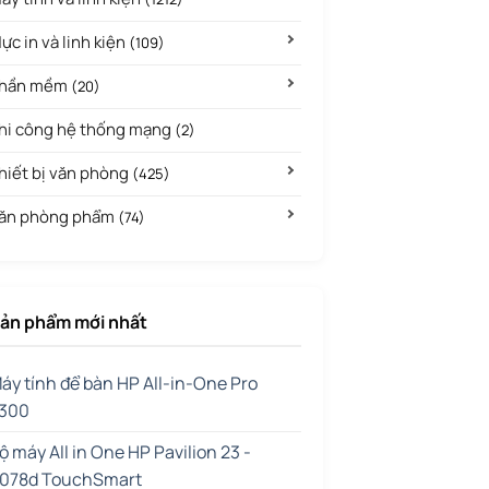
ực in và linh kiện
(109)
hần mềm
(20)
hi công hệ thống mạng
(2)
hiết bị văn phòng
(425)
ăn phòng phẩm
(74)
ản phẩm mới nhất
áy tính để bàn HP All-in-One Pro
300
ộ máy All in One HP Pavilion 23 -
078d TouchSmart