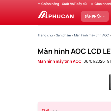
Chuyển
Sản phẩm Chính hãng - Xuất VAT đầy đủ
Giao nhanh - 
đến
nội
SẢN PHẨM
dung
Trang chủ
»
Sản phẩm
»
Màn hình máy tính AOC
Màn hình AOC LCD L
Màn hình máy tính AOC
06/01/2026
9 
0₫