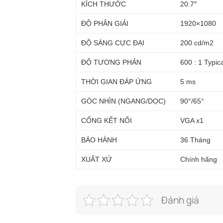
KÍCH THƯỚC
20.7″
ĐỘ PHÂN GIẢI
1920×1080
ĐỘ SÁNG CỰC ĐẠI
200 cd/m2
ĐỘ TƯƠNG PHẢN
600 : 1 Typic
THỜI GIAN ĐÁP ỨNG
5 ms
GÓC NHÌN (NGANG/DỌC)
90°/65°
CỔNG KẾT NỐI
VGA x1
BẢO HÀNH
36 Tháng
XUẤT XỨ
Chính hãng
Đánh giá