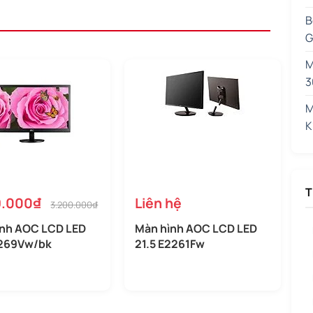
B
G
M
3
M
K
T
9.000₫
Liên hệ
3.200.000₫
ình AOC LCD LED
Màn hình AOC LCD LED
2269Vw/bk
21.5 E2261Fw