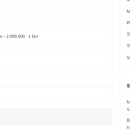
M
P
T
al – 2.000.000 : 1 Dcr
T
V
S
M
4
B
h