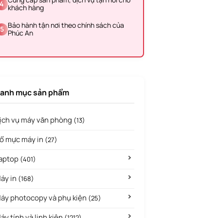
4
khách hàng
Bảo hành tận nơi theo chính sách của
5
Phúc An
anh mục sản phẩm
ịch vụ máy văn phòng
(13)
ổ mực máy in
(27)
aptop
(401)
áy in
(168)
áy photocopy và phụ kiện
(25)
áy tính và linh kiện
(1212)