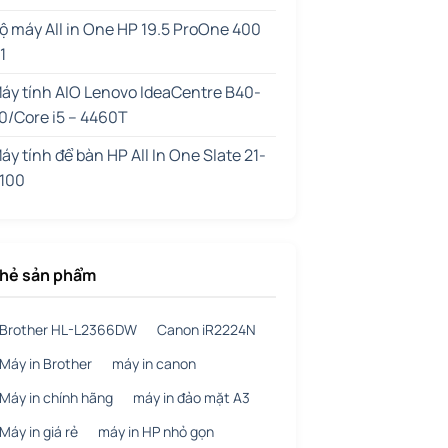
ộ máy All in One HP 19.5 ProOne 400
1
áy tính AIO Lenovo IdeaCentre B40-
0/Core i5 – 4460T
áy tính để bàn HP All In One Slate 21-
100
hẻ sản phẩm
Brother HL-L2366DW
Canon iR2224N
Máy in Brother
máy in canon
Máy in chính hãng
máy in đảo mặt A3
Máy in giá rẻ
máy in HP nhỏ gọn