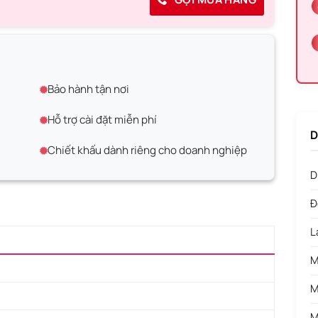
Bảo hành tận nơi
Hỗ trợ cài đặt miễn phí
D
Chiết khấu dành riêng cho doanh nghiệp
D
Đ
L
M
M
M