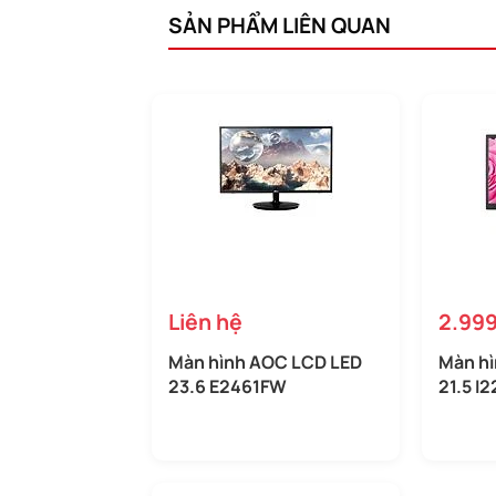
SẢN PHẨM LIÊN QUAN
Liên hệ
2.99
Màn hình AOC LCD LED
Màn h
23.6 E2461FW
21.5 I