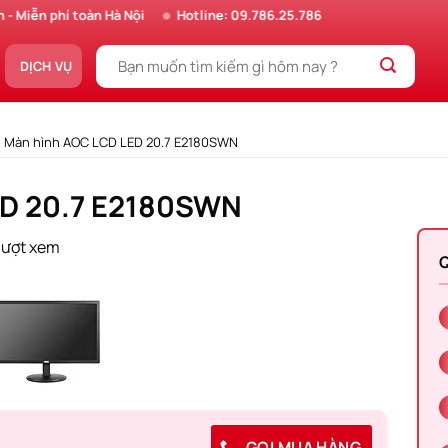
Miễn phí toàn Hà Nội
Hotline: 09.786.25.786
DỊCH VỤ
»
Màn hình AOC LCD LED 20.7 E2180SWN
ED 20.7 E2180SWN
lượt xem
Q
GỌI MUA HÀNG