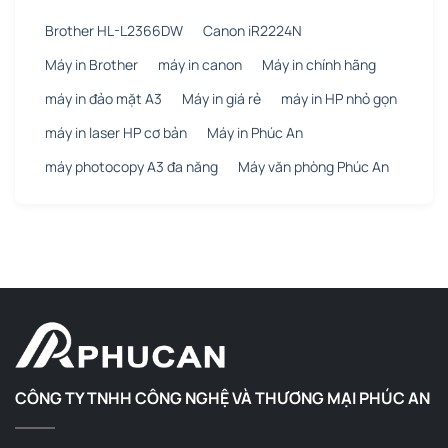
Brother HL-L2366DW
Canon iR2224N
Máy in Brother
máy in canon
Máy in chính hãng
máy in đảo mặt A3
Máy in giá rẻ
máy in HP nhỏ gọn
máy in laser HP cơ bản
Máy in Phúc An
máy photocopy A3 đa năng
Máy văn phòng Phúc An
CÔNG TY TNHH CÔNG NGHỆ VÀ THƯƠNG MẠI PHÚC AN