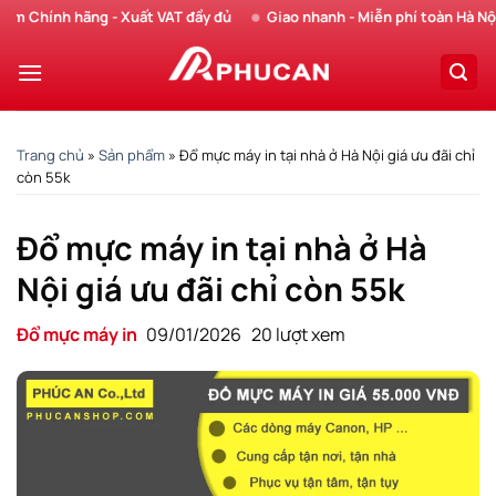
Chuyển
ính hãng - Xuất VAT đầy đủ
Giao nhanh - Miễn phí toàn Hà Nội
đến
nội
dung
Trang chủ
»
Sản phẩm
»
Đổ mực máy in tại nhà ở Hà Nội giá ưu đãi chỉ
còn 55k
Đổ mực máy in tại nhà ở Hà
Nội giá ưu đãi chỉ còn 55k
Đổ mực máy in
09/01/2026
20 lượt xem