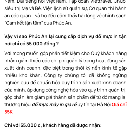
Nam, Đài tiếng nói Việt Nam, Tập đoàn Viettravel, Chuỗi
siêu thị Mẹ và Bé, Viện lịch sử quân sự, Cơ quan thi hành
án các quận… và họ đều cảm thấy hài lòng về chính sách
“Cam kết tận tâm” của Phúc An.
Vậy vì sao Phúc An lại cung cấp dịch vụ đổ mực in tận
nơi chỉ có 55.000 đồng ?
Với mong muốn góp phần tiết kiệm cho Quý khách hàng
nhằm giảm thiểu các chi phí quản lý trong hoạt động sản
xuất kinh doanh, đặc biệt trong thời kỳ nền kinh tế gặp
nhiều khó khăn, Công ty chúng tôi đã không ngừng
nghiên cứu để chuẩn hóa quy trình sản xuất kinh doanh
của mình, áp dụng công nghệ hóa vào quy trình quản trị,
góp phần làm giảm giá thành sản phẩm để từ đó mang lại
thương hiệu
đổ mực máy in giá rẻ
uy tín tại Hà Nội
Giá chỉ
55K
Chỉ với 55.000 đ, khách hàng đã được nhận: