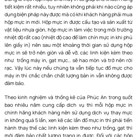
tiết kiệm rất nhiều, tuy nhiên không phải khi nào cũng áp
dụng biện pháp này được mà có khi khách hàng phải mua
hộp mực in mới. Hộp mực in được cấu tạo và sản xuất từ
vật liệu nhựa giòn, hộp mực in làm việc trong môi trường
nhiệt độ rất cao (nhiệt độ cao để làm chín mực in khi phủ
lên giấy in) nên sau một khoảng thời gian sử dụng hộp
mực in sẽ trở nên giòn và dễ vỡ, các linh kiện kèm theo
như trống máy in, gạt mực… sẽ hao mòn và trở nên rời
rạc. Vậy lúc này nếu chúng ta vẫn tiếp tục đổ mực cho
máy in thì chắc chắn chất lượng bản in vẫn không được
đảm bảo.
Theo kinh nghiệm và thống kê của Phúc An trong suốt
bao nhiêu năm cung cấp dich vụ thì mỗi hộp mực in
chính hãng khách hàng nên sử dụng dịch vụ thay mực
in không quá 5 lần, xen kẽ các lần đổ mực in thì phải tiến
hành thay thế các linh kiện kèm theo như trống, gạt thì
mới đảm bảo chất lượng trang in được. Đối với các hộp