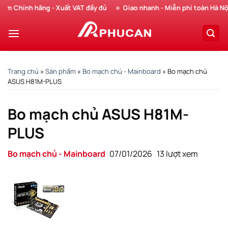
Chuyển
Chính hãng - Xuất VAT đầy đủ
Giao nhanh - Miễn phí toàn Hà Nội
đến
nội
dung
Trang chủ
»
Sản phẩm
»
Bo mạch chủ - Mainboard
»
Bo mạch chủ
ASUS H81M-PLUS
Bo mạch chủ ASUS H81M-
PLUS
Bo mạch chủ - Mainboard
07/01/2026
13 lượt xem