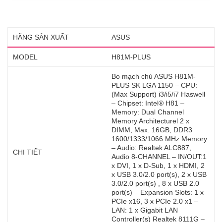
HÃNG SẢN XUẤT
ASUS
MODEL
H81M-PLUS
Bo mạch chủ ASUS H81M-
PLUS SK LGA 1150 – CPU:
(Max Support) i3/i5/i7 Haswell
– Chipset: Intel® H81 –
Memory: Dual Channel
Memory Architecturel 2 x
DIMM, Max. 16GB, DDR3
1600/1333/1066 MHz Memory
– Audio: Realtek ALC887,
CHI TIẾT
Audio 8-CHANNEL – IN/OUT:1
x DVI, 1 x D-Sub, 1 x HDMI, 2
x USB 3.0/2.0 port(s), 2 x USB
3.0/2.0 port(s) , 8 x USB 2.0
port(s) – Expansion Slots: 1 x
PCIe x16, 3 x PCIe 2.0 x1 –
LAN: 1 x Gigabit LAN
Controller(s) Realtek 8111G –