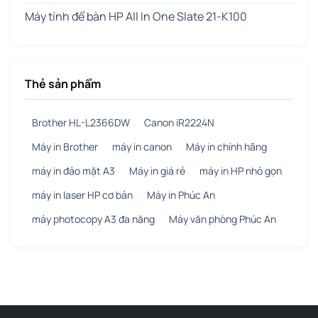
Máy tính để bàn HP All In One Slate 21-K100
Thẻ sản phẩm
Brother HL-L2366DW
Canon iR2224N
Máy in Brother
máy in canon
Máy in chính hãng
máy in đảo mặt A3
Máy in giá rẻ
máy in HP nhỏ gọn
máy in laser HP cơ bản
Máy in Phúc An
máy photocopy A3 đa năng
Máy văn phòng Phúc An