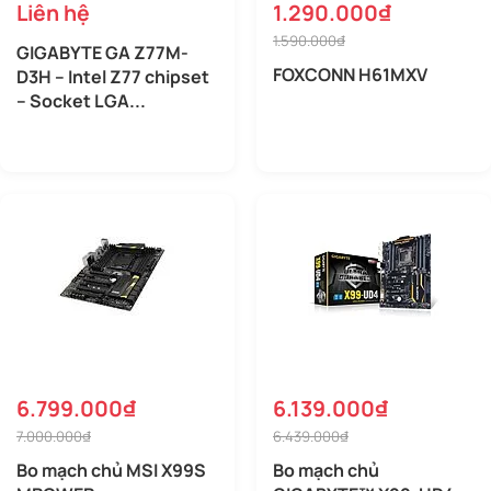
Liên hệ
1.290.000₫
1.590.000₫
GIGABYTE GA Z77M-
FOXCONN H61MXV
D3H – Intel Z77 chipset
– Socket LGA...
6.799.000₫
6.139.000₫
7.000.000₫
6.439.000₫
Bo mạch chủ MSI X99S
Bo mạch chủ