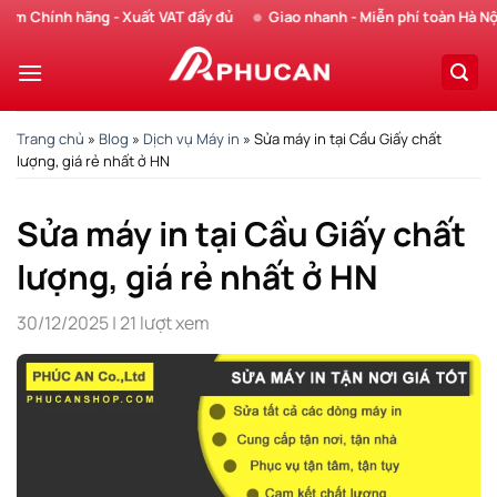
Chuyển
hính hãng - Xuất VAT đầy đủ
Giao nhanh - Miễn phí toàn Hà Nội
đến
nội
dung
Trang chủ
»
Blog
»
Dịch vụ Máy in
»
Sửa máy in tại Cầu Giấy chất
lượng, giá rẻ nhất ở HN
Sửa máy in tại Cầu Giấy chất
lượng, giá rẻ nhất ở HN
30/12/2025
|
21 lượt xem