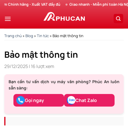
Chuyển
 Chính hãng - Xuất VAT đầy đủ
Giao nhanh - Miễn phí toàn Hà Nội
đến
nội
dung
Trang chủ
»
Blog
»
Tin tức
»
Bảo mật thông tin
Bảo mật thông tin
29/12/2025
|
16 lượt xem
Bạn cần tư vấn dịch vụ máy văn phòng? Phúc An luôn
sẵn sàng:
Gọi ngay
Chat Zalo